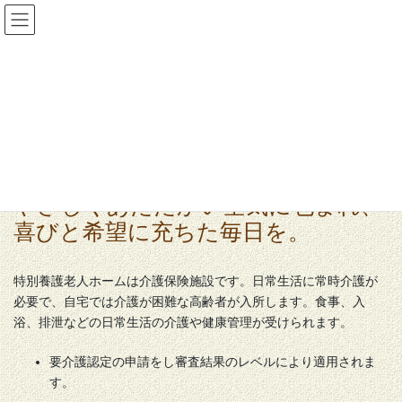
コ
ナ
ン
ビ
テ
ゲ
ン
ー
ツ
シ
特別養護老人ホーム興寿苑
に
ョ
移
ン
動
に
移
HOME
施設案内
特別養護老人ホーム興寿苑
動
やさしくあたたかい空気に包まれ、
喜びと希望に充ちた毎日を。
特別養護老人ホームは介護保険施設です。日常生活に常時介護が
必要で、自宅では介護が困難な高齢者が入所します。食事、入
浴、排泄などの日常生活の介護や健康管理が受けられます。
要介護認定の申請をし審査結果のレベルにより適用されま
す。