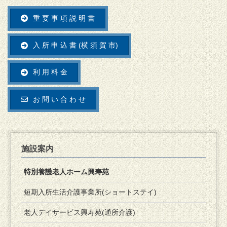
重 要 事 項 説 明 書
入 所 申 込 書 (横 須 賀 市)
利 用 料 金
お 問 い 合 わ せ
施設案内
特別養護老人ホーム興寿苑
短期入所生活介護事業所(ショートステイ)
老人デイサービス興寿苑(通所介護)