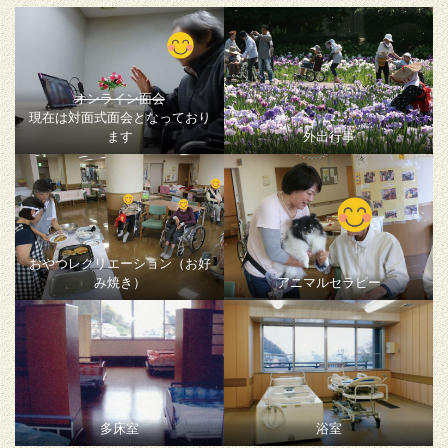
オンライン面会
現在は対面式面会となっており
ます
外出行事
おやつレクリエーション（お好
み焼き）
アニマルセラピー
多床室
浴室